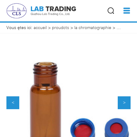
Vous êtes ici:
accueil
>
proudcts
>
la chromatographie
>
les flacon
<
>