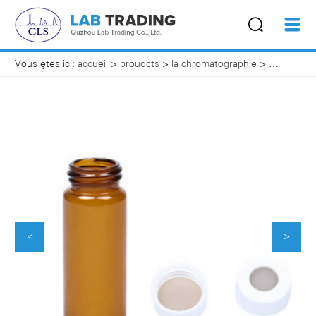
Vous êtes ici:
accueil
>
proudcts
>
la chromatographie
>
fioles d'éc
<
>