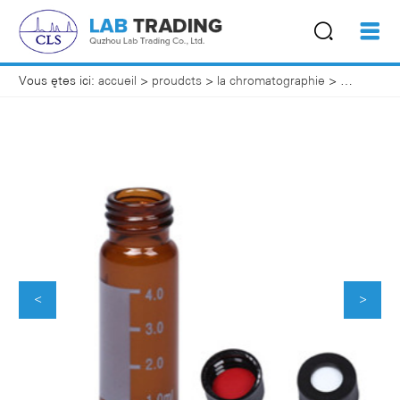
Vous êtes ici:
accueil
>
proudcts
>
la chromatographie
>
fioles d'éc
<
>